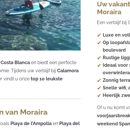
Uw vakant
Moraira
Een verblijf bi
Luxe en vol
Op loopafst
boulevard
Rustige ligg
e
Costa Blanca
en biedt een perfecte
Ideaal voor 
mie. Tijdens uw verblijf bij
Calamora
overwintera
der vindt u onze
top 10 leukste
Zonnig terr
Snelle wifi,
Heerlijk zw
Of u nu komt v
n van Moraira
voorjaarsbrea
zoals
Playa de l’Ampolla
en
Playa del
weekend Span