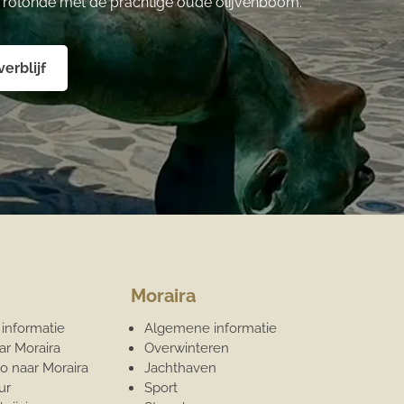
e rotonde met de prachtige oude olijvenboom.
erblijf
Moraira
informatie
Algemene informatie
ar Moraira
Overwinteren
o naar Moraira
Jachthaven
ur
Sport