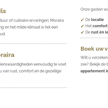
Onze gasten wa
ils
De
locatie
tuur of culinaire ervaringen: Moraira
Het
comfort
ing en het milde klimaat is het een
De
rust én 
ud.
Boek uw ve
oraira
Wilt u verzeker
zee? Bekijk de
ezienswaardigheden eenvoudig te voet
appartement i
u van rust, comfort en de gezellige