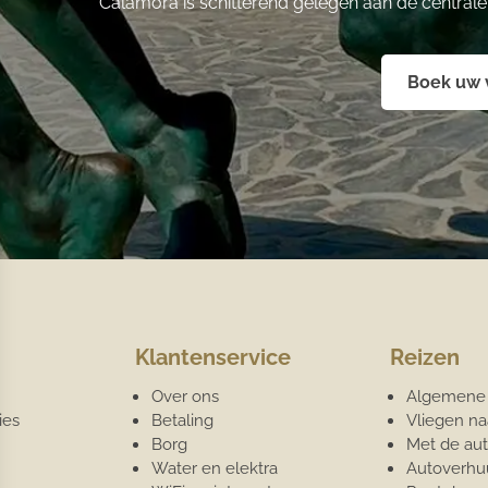
Calamora is schitterend gelegen aan de central
Boek uw v
Klantenservice
Reizen
Over ons
Algemene 
ies
Betaling
Vliegen na
Borg
Met de aut
Water en elektra
Autoverhu