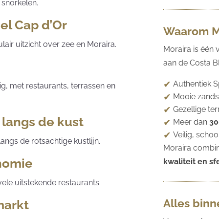
 snorkelen.
el Cap d’Or
Waarom M
ir uitzicht over zee en Moraira.
Moraira is één
aan de Costa Bl
Authentiek 
ig, met restaurants, terrassen en
Mooie zandst
Gezellige te
 langs de kust
Meer dan
30
Veilig, scho
ngs de rotsachtige kustlijn.
Moraira combin
onomie
kwaliteit en sf
vele uitstekende restaurants.
Alles bin
markt