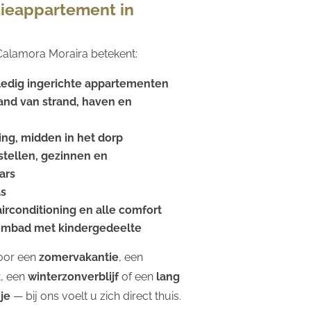
ieappartement in
j Calamora Moraira betekent:
ledig ingerichte appartementen
and van strand, haven en
ing, midden in het dorp
stellen, gezinnen en
ars
as
 airconditioning en alle comfort
embad met kindergedeelte
oor een
zomervakantie
, een
k
, een
winterzonverblijf
of een
lang
je
— bij ons voelt u zich direct thuis.