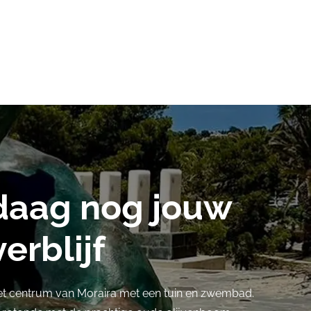
daag nog jouw
erblijf
et centrum van Moraira met een tuin en zwembad.