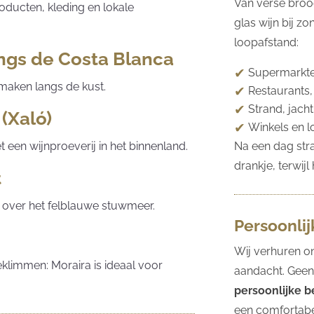
Van verse broo
roducten, kleding en lokale
glas wijn bij z
loopafstand:
angs de Costa Blanca
Supermarkte
maken langs de kust.
Restaurants,
Strand, jach
(Xaló)
Winkels en l
Na een dag str
en wijnproeverij in het binnenland.
drankje, terwij
t
t over het felblauwe stuwmeer.
Persoonli
Wij verhuren o
klimmen: Moraira is ideaal voor
aandacht. Geen
persoonlijke 
een comfortabel