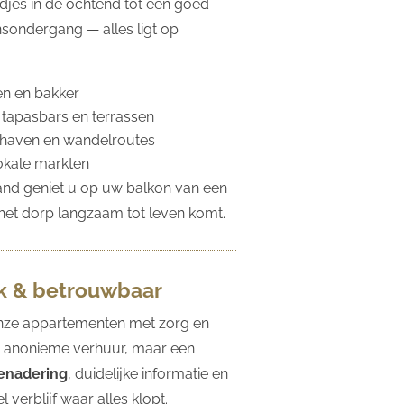
djes in de ochtend tot een goed
onsondergang — alles ligt op
n en bakker
 tapasbars en terrassen
thaven en wandelroutes
okale markten
and geniet u op uw balkon van een
l het dorp langzaam tot leven komt.
jk & betrouwbaar
nze appartementen met zorg en
 anonieme verhuur, maar een
benadering
, duidelijke informatie en
 verblijf waar alles klopt.