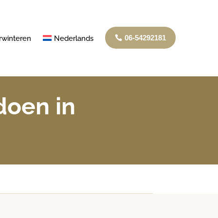
06-54292181
rwinteren
Nederlands
doen in