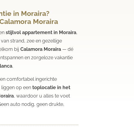
tie in Moraira?
n Calamora Moraira
een
stijlvol appartement in Moraira
,
van strand, zee en gezellige
elkom bij
Calamora Moraira
— dé
ontspannen en zorgeloze vakantie
lanca
.
n comfortabel ingerichte
 liggen op een
toplocatie in het
oraira
, waardoor u alles te voet
Geen auto nodig, geen drukte,
.