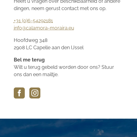
Heeft u vragen over beschikbaarheid of andere
dingen, neem gerust contact met ons op.
+31 (0)6-54292181
info@calamora-moraira.eu
Hoofdweg 348
2908 LC Capelle aan den IJssel
Bel me terug
Wilt u terug gebeld worden door ons? Stuur
ons dan een mailtje.

