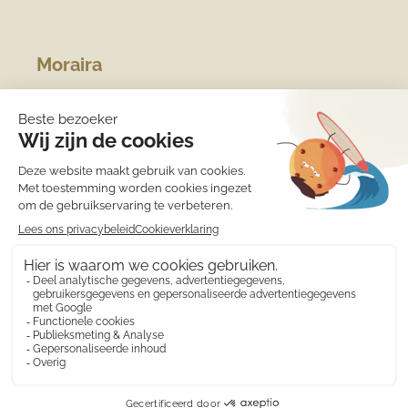
Moraira
Algemene informatie
Overwinteren
Jachthaven
Sport
Strand
Het weer
Medische zorg
Eten en drinken
Winkels
Wat is er te doen?
Costa Blanca
© 2010 - 2026 Calamora appartementen verhuur