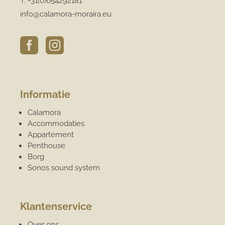
T:
+31(0)654292181
info@calamora-moraira.eu


Informatie
Calamora
Accommodaties
Appartement
Penthouse
Borg
Sonos sound system
Klantenservice
Over ons