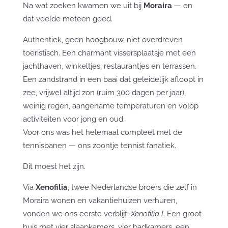
Na wat zoeken kwamen we uit bij
Moraira
— en
dat voelde meteen goed.
Authentiek, geen hoogbouw, niet overdreven
toeristisch. Een charmant vissersplaatsje met een
jachthaven, winkeltjes, restaurantjes en terrassen.
Een zandstrand in een baai dat geleidelijk afloopt in
zee, vrijwel altijd zon (ruim 300 dagen per jaar),
weinig regen, aangename temperaturen en volop
activiteiten voor jong en oud.
Voor ons was het helemaal compleet met de
tennisbanen — ons zoontje tennist fanatiek.
Dit moest het zijn.
Via
Xenofilia
, twee Nederlandse broers die zelf in
Moraira wonen en vakantiehuizen verhuren,
vonden we ons eerste verblijf:
Xenofilia I
. Een groot
huis met vier slaapkamers, vier badkamers, een