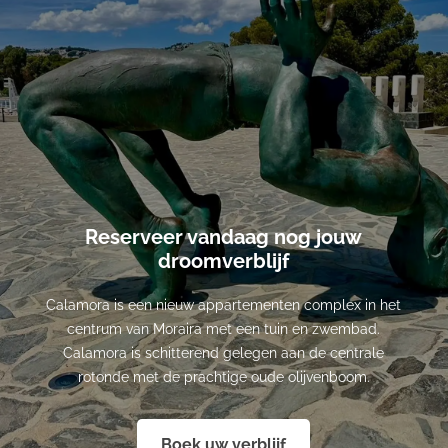
Reserveer vandaag nog jouw
droomverblijf
Calamora is een nieuw appartementen complex in het
centrum van Moraira met een tuin en zwembad.
Calamora is schitterend gelegen aan de centrale
rotonde met de prachtige oude olijvenboom.
Boek uw verblijf