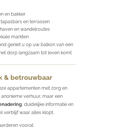
n en bakker
 tapasbars en terrassen
thaven en wandelroutes
okale markten
and geniet u op uw balkon van een
l het dorp langzaam tot leven komt.
jk & betrouwbaar
nze appartementen met zorg en
 anonieme verhuur, maar een
benadering
, duidelijke informatie en
 verblijf waar alles klopt.
arderen vooral: