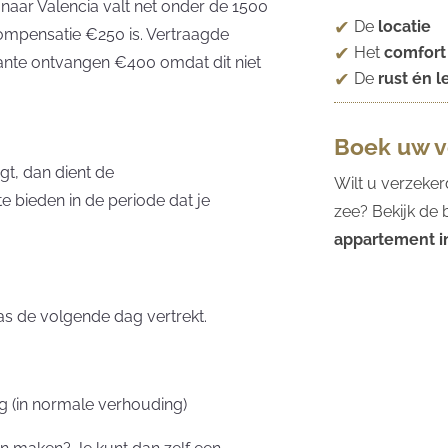
naar Valencia valt net onder de 1500
De
locatie
ompensatie €250 is. Vertraagde
Het
comfort
ante ontvangen €400 omdat dit niet
De
rust én 
Boek uw ve
gt, dan dient de
Wilt u verzeker
e bieden in de periode dat je
zee? Bekijk de
appartement i
as de volgende dag vertrekt.
ng (in normale verhouding)