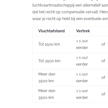
luchtvaartmaatschappij een alternatief aa
dat het recht op compensatie vervalt. Hie
waar je recht op hebt bij een eventuele ann
Vluchtafstand
Vertrek
> 1 uur
Tot 1500 km
of
eerder
> 1 uur
Tot 3500 km
of
eerder
Meer dan
> 1 uur
of
3500 km
eerder
Meer dan
> 1 uur
of
3500 km
eerder