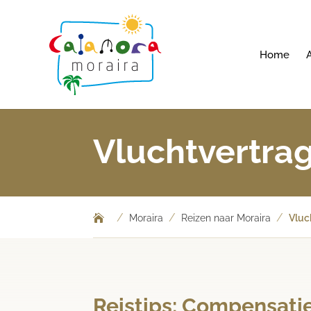
Home
Vluchtvertra
/
/
/
Moraira
Reizen naar Moraira
Vluc
Reistips: Compensatie