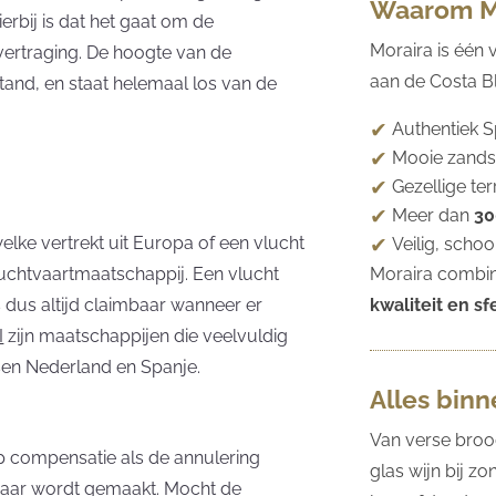
Waarom M
ierbij is dat het gaat om de
Moraira is één
vertraging. De hoogte van de
aan de Costa Bl
and, en staat helemaal los van de
Authentiek 
Mooie zandst
Gezellige te
Meer dan
30
elke vertrekt uit Europa of een vlucht
Veilig, scho
Moraira combin
uchtvaartmaatschappij. Een vlucht
kwaliteit en sf
 dus altijd claimbaar wanneer er
I
zijn maatschappijen die veelvuldig
sen Nederland en Spanje.
Alles bin
Van verse broo
op compensatie als de annulering
glas wijn bij z
baar wordt gemaakt. Mocht de