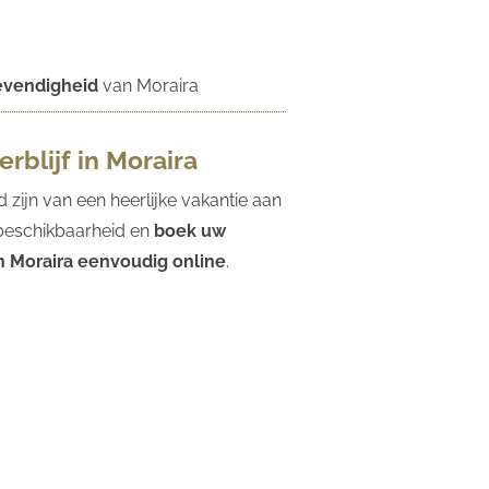
levendigheid
van Moraira
rblijf in Moraira
d zijn van een heerlijke vakantie aan
 beschikbaarheid en
boek uw
n Moraira eenvoudig online
.