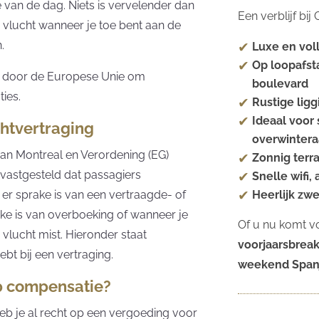
 van de dag. Niets is vervelender dan
Een verblijf bi
 vlucht wanneer je toe bent aan de
.
Luxe en vol
Op loopafst
ld door de Europese Unie om
boulevard
ties.
Rustige ligg
Ideaal voor 
chtvertraging
overwintera
van Montreal en Verordening (EG)
Zonnig terr
 vastgesteld dat passagiers
Snelle wifi,
Heerlijk zw
 sprake is van een vertraagde- of
ke is van overboeking of wanneer je
Of u nu komt v
 vlucht mist. Hieronder staat
voorjaarsbrea
bt bij een vertraging.
weekend Span
p compensatie?
heb je al recht op een vergoeding voor