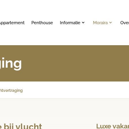
Appartement
Penthouse
Informatie
Moraira
Ove
ging
htvertraging
 bij vlucht
Luxe vakan