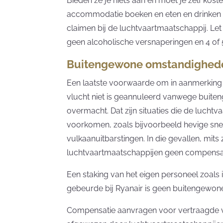
Bieden ze je niets aan en moet je zelf kos
accommodatie boeken en eten en drinken re
claimen bij de luchtvaartmaatschappij. Le
geen alcoholische versnaperingen en 4 of 5
Buitengewone omstandighed
Een laatste voorwaarde om in aanmerking
vlucht niet is geannuleerd vanwege buit
overmacht. Dat zijn situaties die de lucht
voorkomen, zoals bijvoorbeeld hevige sne
vulkaanuitbarstingen. In die gevallen, mit
luchtvaartmaatschappijen geen compensati
Een staking van het eigen personeel zoals
gebeurde bij Ryanair is geen buitengewon
Compensatie aanvragen voor vertraagde 