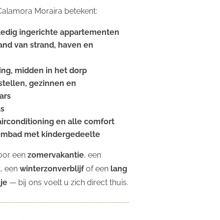
j Calamora Moraira betekent:
ledig ingerichte appartementen
and van strand, haven en
ing, midden in het dorp
stellen, gezinnen en
ars
as
 airconditioning en alle comfort
embad met kindergedeelte
oor een
zomervakantie
, een
k
, een
winterzonverblijf
of een
lang
je
— bij ons voelt u zich direct thuis.