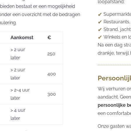
loopafstand:
nbieden bestaat er een mogelijkheid
Supermarkte
ronder een overzicht met de bedragen
Restaurants,
ulering.
Strand, jach
Winkels en l
Aankomst
€
Na een dag str
> 2 uur
drankje, terwij
250
later
> 2 uur
400
Persoonli
later
Wij verhuren o
> 2-4 uur
300
aandacht. Geen
later
persoonlijke 
> 4 uur
een comfortabel
later
Onze gasten wa