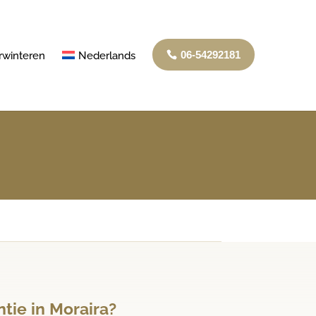
06-54292181
rwinteren
Nederlands
tie in Moraira?