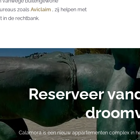
en vanwege buitengewone
ureaus zoals
Aviclaim
, zij helpen met
t in de rechtbank.
Reserveer van
droomv
Calamora is een nieuw appartementen complex in h