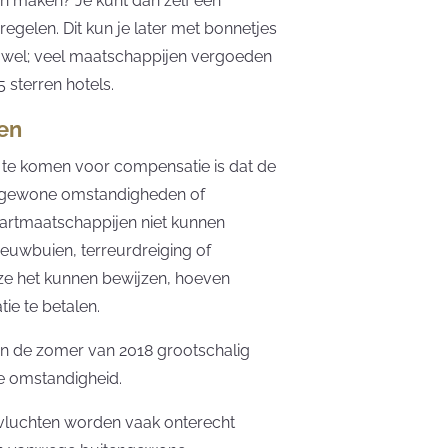
ten maken? Je kunt dan zelf een
gelen. Dit kun je later met bonnetjes
t wel; veel maatschappijen vergoeden
 sterren hotels.
en
 te komen voor compensatie is dat de
engewone omstandigheden of
vaartmaatschappijen niet kunnen
euwbuien, terreurdreiging of
s ze het kunnen bewijzen, hoeven
e te betalen.
 in de zomer van 2018 grootschalig
e omstandigheid.
vluchten worden vaak onterecht