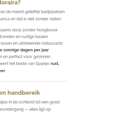
oraira?
 van de meest geliefde badplaatsen
anca en dat is niet zonder reden:
Spaans dorp zonder hoogbouw
randen en rustige baaien
rrassen en uitstekende restaurants
0 zonnige dagen per jaar
on en perfect voor gezinnen
eert het beste van Spanje:
rust,
eer
.
nen handbereik
djes in de ochtend tot een goed
onsondergang — alles ligt op