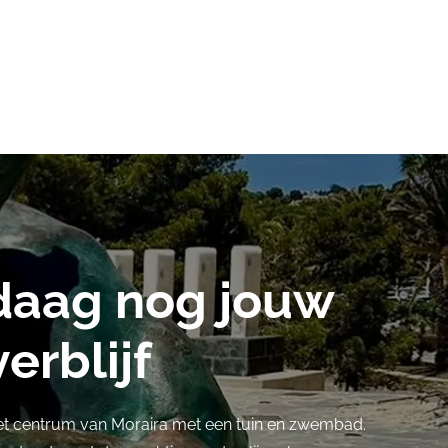
daag nog jouw
erblijf
et centrum van Moraira met een tuin en zwembad.