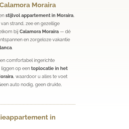
n Calamora Moraira
een
stijlvol appartement in Moraira
,
van strand, zee en gezellige
elkom bij
Calamora Moraira
— dé
ontspannen en zorgeloze vakantie
lanca
.
n comfortabel ingerichte
 liggen op een
toplocatie in het
oraira
, waardoor u alles te voet
Geen auto nodig, geen drukte,
.
ieappartement in