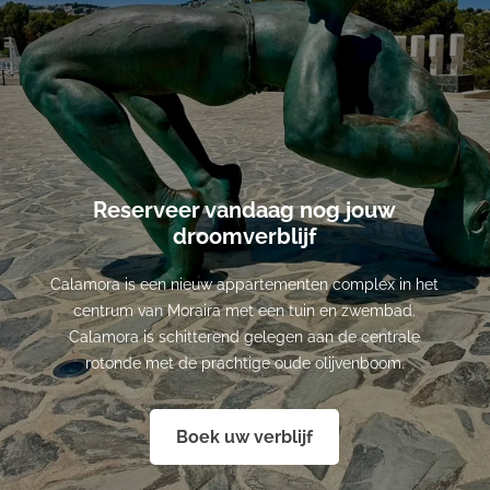
Reserveer vandaag nog jouw
droomverblijf
Calamora is een nieuw appartementen complex in het
centrum van Moraira met een tuin en zwembad.
Calamora is schitterend gelegen aan de centrale
rotonde met de prachtige oude olijvenboom.
Boek uw verblijf