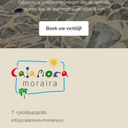
Calamora is schitterend gelegen aan de centrale
rotonde met de prachtige oude olijvenboom.
Boek uw verblijf
T:
+31(0)654292181
info@calamora-moraira.eu