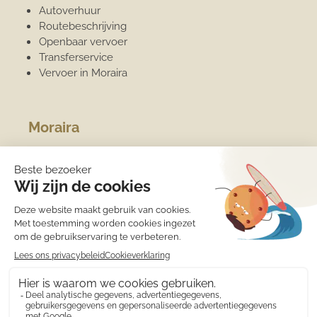
Autoverhuur
Routebeschrijving
Openbaar vervoer
Transferservice
Vervoer in Moraira
Moraira
Algemene informatie
Overwinteren
Jachthaven
Sport
Strand
Het weer
Medische zorg
Eten en drinken
Winkels
Wat is er te doen?
Costa Blanca