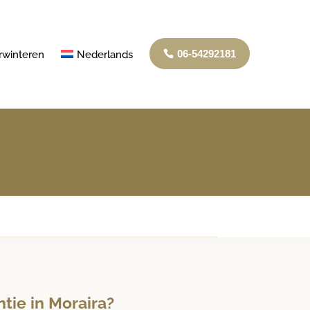
06-54292181
rwinteren
Nederlands
tie in Moraira?