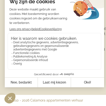
Informatie
Calamora
Accommodat
Appartement
Penthouse
Borg
Sonos sound
T:
+31(0)654292181
info@calamora-moraira.eu


© 2010 - 2026 Calamora appartementen verhuur