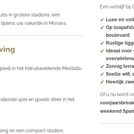
Een verblijf bi
ubs in grotere stadions: een
Luxe en vol
 tijdens uw vakantie in Moraira.
Op loopafst
boulevard
Rustige ligg
ving
Ideaal voor 
overwintera
Zonnig terr
peelt in het indrukwekkende Mestalla-
Snelle wifi,
Heerlijk zw
Of u nu komt v
allende spel en goede sfeer in het
voorjaarsbrea
weekend Span
hang en een compact stadion.