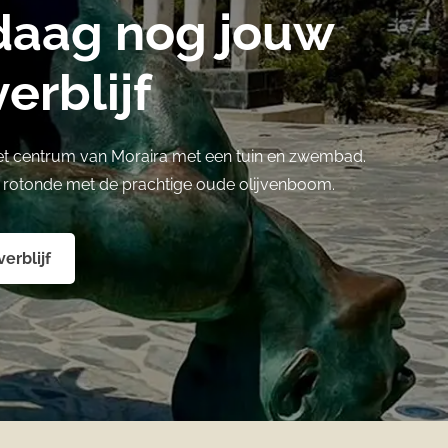
daag nog jouw
erblijf
et centrum van Moraira met een tuin en zwembad.
e rotonde met de prachtige oude olijvenboom.
erblijf