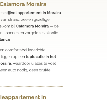
n Calamora Moraira
een
stijlvol appartement in Moraira
,
van strand, zee en gezellige
elkom bij
Calamora Moraira
— dé
ontspannen en zorgeloze vakantie
lanca
.
n comfortabel ingerichte
 liggen op een
toplocatie in het
oraira
, waardoor u alles te voet
Geen auto nodig, geen drukte,
.
ieappartement in