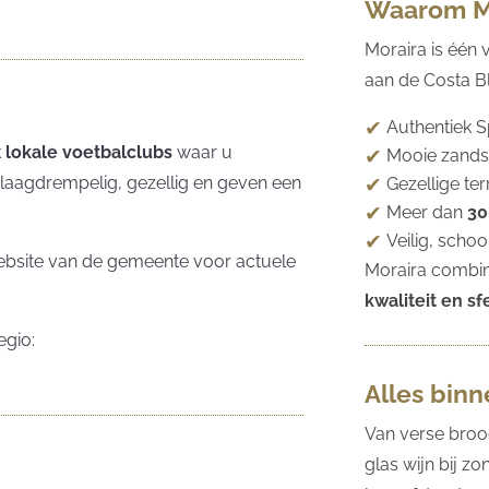
Waarom M
Moraira is één
aan de Costa Bl
Authentiek 
k
lokale voetbalclubs
waar u
Mooie zandst
n laagdrempelig, gezellig en geven een
Gezellige te
Meer dan
30
Veilig, scho
 website van de gemeente voor actuele
Moraira combin
kwaliteit en sf
egio:
Alles bin
Van verse broo
glas wijn bij z