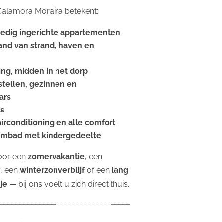
j Calamora Moraira betekent:
ledig ingerichte appartementen
and van strand, haven en
ing, midden in het dorp
stellen, gezinnen en
ars
as
 airconditioning en alle comfort
embad met kindergedeelte
oor een
zomervakantie
, een
k
, een
winterzonverblijf
of een
lang
je
— bij ons voelt u zich direct thuis.