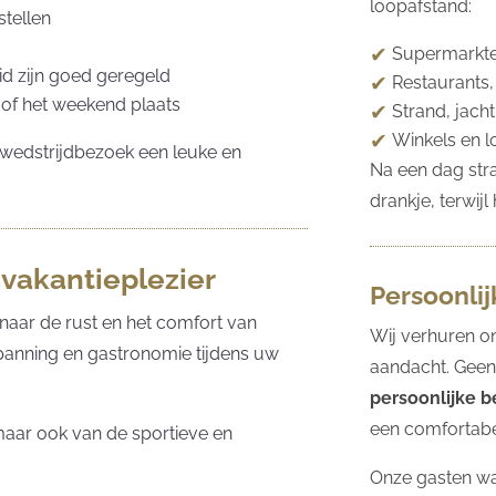
loopafstand:
stellen
Supermarkte
d zijn goed geregeld
Restaurants,
 of het weekend plaats
Strand, jach
Winkels en l
n wedstrijdbezoek een leuke en
Na een dag str
drankje, terwij
vakantieplezier
Persoonli
naar de rust en het comfort van
Wij verhuren o
panning en gastronomie tijdens uw
aandacht. Geen
persoonlijke 
een comfortabel
 maar ook van de sportieve en
Onze gasten wa