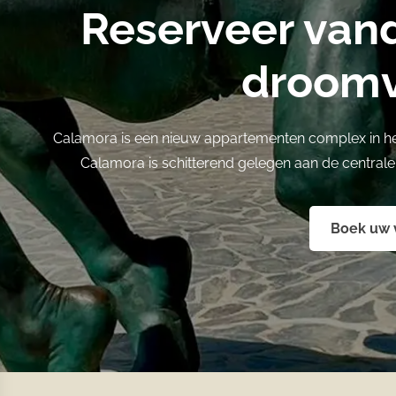
Reserveer van
droomv
Calamora is een nieuw appartementen complex in h
Calamora is schitterend gelegen aan de central
Boek uw v