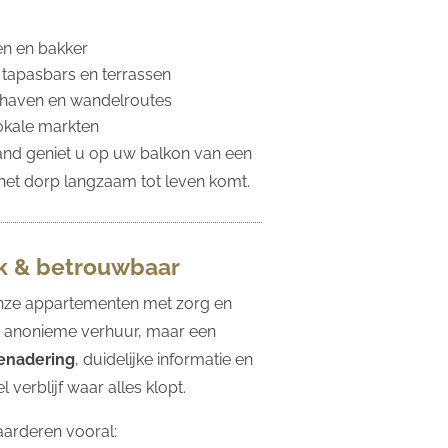
n en bakker
 tapasbars en terrassen
thaven en wandelroutes
okale markten
and geniet u op uw balkon van een
l het dorp langzaam tot leven komt.
jk & betrouwbaar
nze appartementen met zorg en
 anonieme verhuur, maar een
benadering
, duidelijke informatie en
 verblijf waar alles klopt.
arderen vooral: