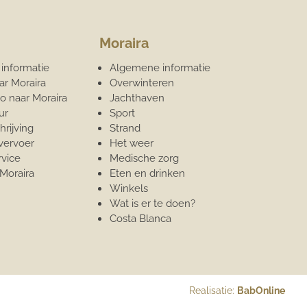
Moraira
informatie
Algemene informatie
ar Moraira
Overwinteren
o naar Moraira
Jachthaven
ur
Sport
rijving
Strand
vervoer
Het weer
rvice
Medische zorg
 Moraira
Eten en drinken
Winkels
Wat is er te doen?
Costa Blanca
Realisatie:
BabOnline