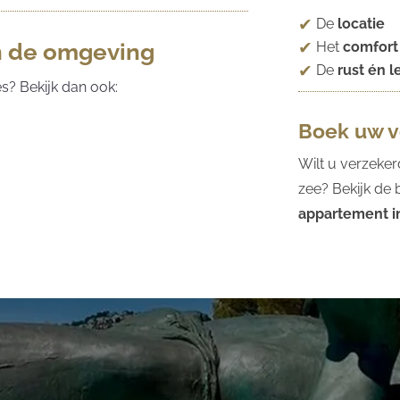
De
locatie
Het
comfort
in de omgeving
De
rust én 
es? Bekijk dan ook:
Boek uw ve
Wilt u verzeker
zee? Bekijk de
appartement i