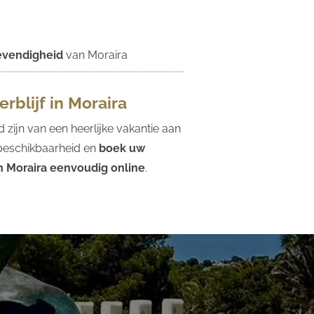
levendigheid
van Moraira
rblijf in Moraira
d zijn van een heerlijke vakantie aan
 beschikbaarheid en
boek uw
n Moraira eenvoudig online
.