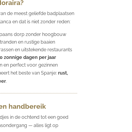
oraira?
 van de meest geliefde badplaatsen
anca en dat is niet zonder reden:
Spaans dorp zonder hoogbouw
randen en rustige baaien
rrassen en uitstekende restaurants
0 zonnige dagen per jaar
on en perfect voor gezinnen
eert het beste van Spanje:
rust,
eer
.
nen handbereik
djes in de ochtend tot een goed
onsondergang — alles ligt op