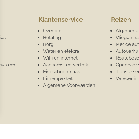
Klantenservice
Reizen
Over ons
Algemene 
ies
Betaling
Vliegen na
Borg
Met de aut
Water en elektra
Autoverhu
WiFi en internet
Routebesch
 system
Aankomst en vertrek
Openbaar 
Eindschoonmaak
Transferse
Linnenpakket
Vervoer in
Algemene Voorwaarden