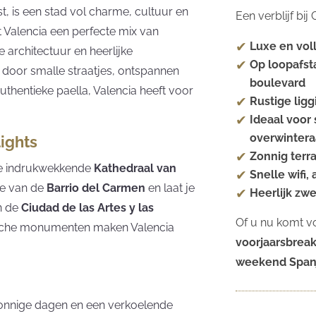
, is een stad vol charme, cultuur en
Een verblijf bi
dt Valencia een perfecte mix van
Luxe en vol
architectuur en heerlijke
Op loopafst
 door smalle straatjes, ontspannen
boulevard
uthentieke paella, Valencia heeft voor
Rustige ligg
Ideaal voor 
overwintera
lights
Zonnig terr
 de indrukwekkende
Kathedraal van
Snelle wifi,
me van de
Barrio del Carmen
en laat je
Heerlijk zw
in de
Ciudad de las Artes y las
Of u nu komt v
rische monumenten maken Valencia
voorjaarsbrea
weekend Span
nnige dagen en een verkoelende