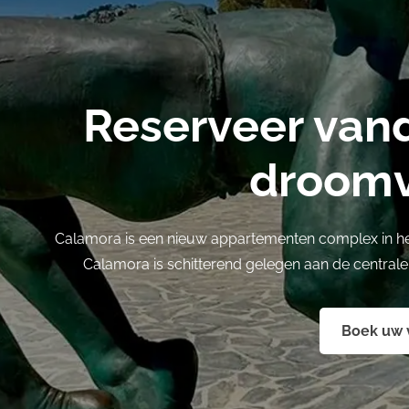
Reserveer van
droomv
Calamora is een nieuw appartementen complex in h
Calamora is schitterend gelegen aan de central
Boek uw v