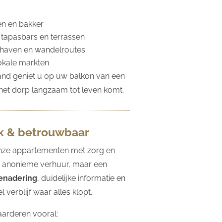
n en bakker
 tapasbars en terrassen
thaven en wandelroutes
okale markten
and geniet u op uw balkon van een
l het dorp langzaam tot leven komt.
jk & betrouwbaar
nze appartementen met zorg en
 anonieme verhuur, maar een
benadering
, duidelijke informatie en
 verblijf waar alles klopt.
arderen vooral: