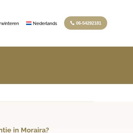
06-54292181
rwinteren
Nederlands
tie in Moraira?