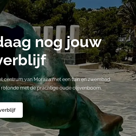
daag nog jouw
erblijf
et centrum van Moraira met een tuin en zwembad.
e rotonde met de prachtige oude olijvenboom.
erblijf