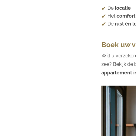
De
locatie
Het
comfort
De
rust én 
Boek uw ve
Wilt u verzeker
zee? Bekijk de
appartement i