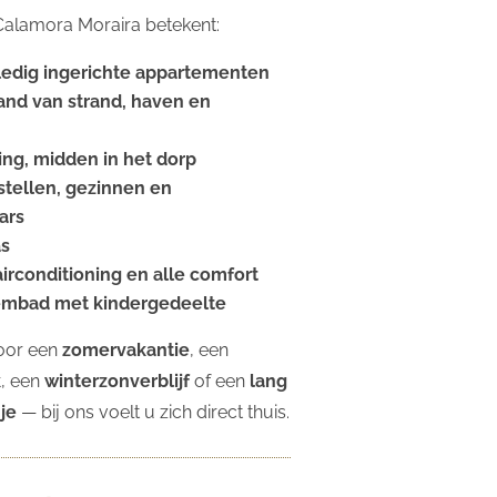
j Calamora Moraira betekent:
ledig ingerichte appartementen
and van strand, haven en
ing, midden in het dorp
stellen, gezinnen en
ars
as
 airconditioning en alle comfort
embad met kindergedeelte
oor een
zomervakantie
, een
k
, een
winterzonverblijf
of een
lang
je
— bij ons voelt u zich direct thuis.