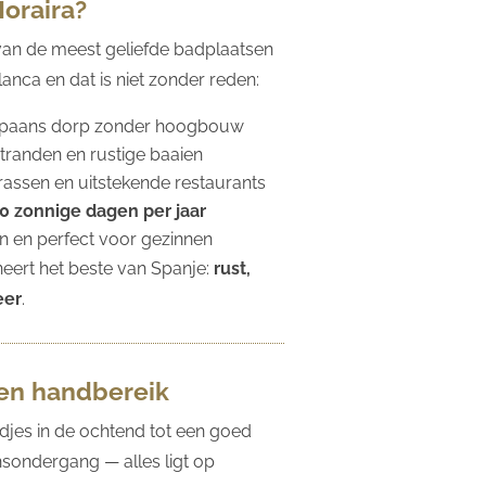
oraira?
 van de meest geliefde badplaatsen
anca en dat is niet zonder reden:
Spaans dorp zonder hoogbouw
randen en rustige baaien
rrassen en uitstekende restaurants
0 zonnige dagen per jaar
on en perfect voor gezinnen
eert het beste van Spanje:
rust,
eer
.
nen handbereik
djes in de ochtend tot een goed
onsondergang — alles ligt op