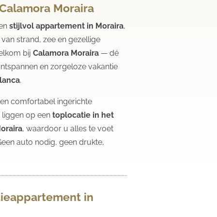
n Calamora Moraira
een
stijlvol appartement in Moraira
,
van strand, zee en gezellige
elkom bij
Calamora Moraira
— dé
ontspannen en zorgeloze vakantie
lanca
.
n comfortabel ingerichte
 liggen op een
toplocatie in het
oraira
, waardoor u alles te voet
Geen auto nodig, geen drukte,
.
ieappartement in