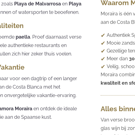
Waarom M
n zoals
Playa de Malvarrosa
en
Playa
nnen of watersporten te beoefenen.
Moraira is één
aan de Costa Bl
liteiten
Authentiek 
eroemde
paella
. Proef daarnaast verse
Mooie zandst
vele authentieke restaurants en
Gezellige te
ullen zich hier zeker thuis voelen.
Meer dan
30
Vakantie
Veilig, scho
Moraira combin
kbaar voor een dagtrip of een langer
kwaliteit en sf
van de Costa Blanca met het
n onvergetelijke vakantie-ervaring.
Alles bin
alamora Moraira
en ontdek de ideale
ie aan de Spaanse kust.
Van verse broo
glas wijn bij z