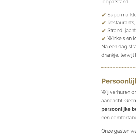
loopafstand:
Supermarkte
Restaurants,
Strand, jach
Winkels en l
Na een dag str
drankje, terwij
Persoonli
Wij verhuren o
aandacht. Geen
persoonlijke 
een comfortabel
Onze gasten wa