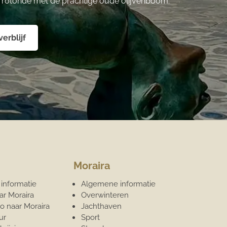
e rotonde met de prachtige oude olijvenboom.
erblijf
Moraira
informatie
Algemene informatie
ar Moraira
Overwinteren
o naar Moraira
Jachthaven
ur
Sport