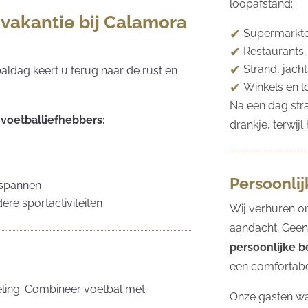
loopafstand:
vakantie bij Calamora
Supermarkte
Restaurants,
Strand, jach
ldag keert u terug naar de rust en
Winkels en l
Na een dag str
 voetballiefhebbers:
drankje, terwij
Persoonli
tspannen
ere sportactiviteiten
Wij verhuren o
aandacht. Geen
persoonlijke 
een comfortabel
eling. Combineer voetbal met:
Onze gasten wa