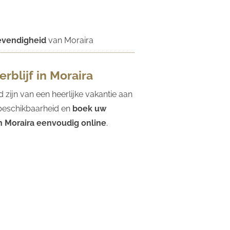
levendigheid
van Moraira
rblijf in Moraira
d zijn van een heerlijke vakantie aan
 beschikbaarheid en
boek uw
n Moraira eenvoudig online
.