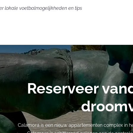
ver lokale voetbalmogelijkheden en tips
Reserveer van
droomv
Calamora is een nieuw appartementen complex in h