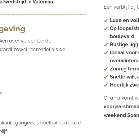
alwedstrijd in Valencia
.
Een verblijf bi
Luxe en vol
mgeving
Op loopafst
boulevard
ken over verschillende
Rustige ligg
 wordt zowel recreatief als op
Ideaal voor 
overwintera
Zonnig terr
Snelle wifi,
Heerlijk zw
en
Of u nu komt v
voorjaarsbrea
weekend Span
akantiegangers is voetbal een leuke
ijf.