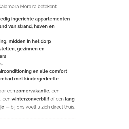
j Calamora Moraira betekent:
ledig ingerichte appartementen
and van strand, haven en
ing, midden in het dorp
stellen, gezinnen en
ars
as
 airconditioning en alle comfort
embad met kindergedeelte
oor een
zomervakantie
, een
k
, een
winterzonverblijf
of een
lang
je
— bij ons voelt u zich direct thuis.