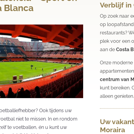
Verblijf i
a Blanca
Op zoek naar 
op loopafstand 
restaurants? W
plek voor een 
aan de
Costa B
Onze moderne e
appartementen
centrum van M
kunt bereiken. 
alleen genieten
oetballiefhebber? Ook tijdens uw
voetbal niet te missen. In en rondom
Uw vakant
elf te voetballen, én u kunt uw
Moraira