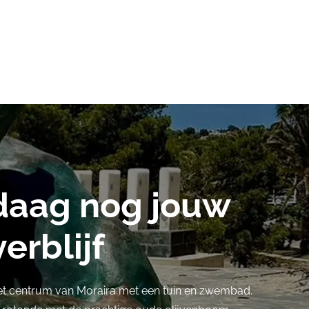
daag nog jouw
erblijf
et centrum van Moraira met een tuin en zwembad.