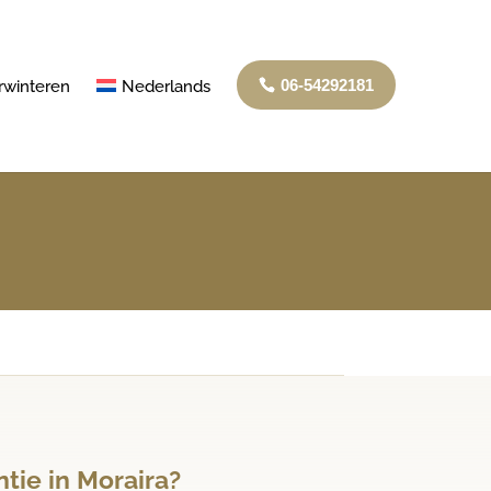
06-54292181
rwinteren
Nederlands
tie in Moraira?