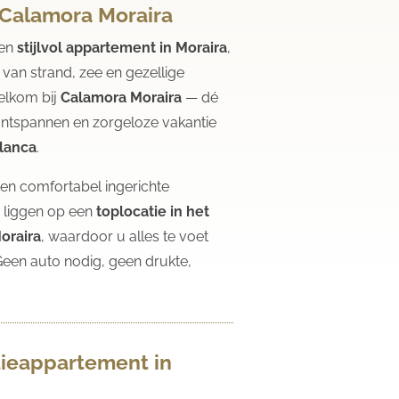
n Calamora Moraira
een
stijlvol appartement in Moraira
,
van strand, zee en gezellige
elkom bij
Calamora Moraira
— dé
ontspannen en zorgeloze vakantie
lanca
.
n comfortabel ingerichte
 liggen op een
toplocatie in het
oraira
, waardoor u alles te voet
Geen auto nodig, geen drukte,
.
ieappartement in