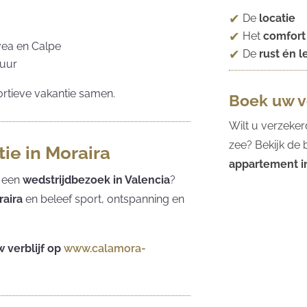
De
locatie
Het
comfort
vea en Calpe
De
rust én 
tuur
ortieve vakantie samen.
Boek uw ve
Wilt u verzeker
zee? Bekijk de
ie in Moraira
appartement i
 een
wedstrijdbezoek in Valencia
?
aira
en beleef sport, ontspanning en
 verblijf op
www.calamora-