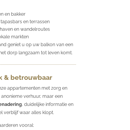
n en bakker
 tapasbars en terrassen
thaven en wandelroutes
okale markten
and geniet u op uw balkon van een
l het dorp langzaam tot leven komt.
jk & betrouwbaar
nze appartementen met zorg en
 anonieme verhuur, maar een
benadering
, duidelijke informatie en
 verblijf waar alles klopt.
arderen vooral: