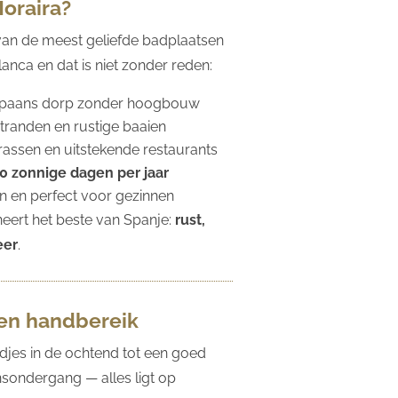
oraira?
 van de meest geliefde badplaatsen
anca en dat is niet zonder reden:
Spaans dorp zonder hoogbouw
randen en rustige baaien
rrassen en uitstekende restaurants
0 zonnige dagen per jaar
on en perfect voor gezinnen
eert het beste van Spanje:
rust,
eer
.
nen handbereik
djes in de ochtend tot een goed
onsondergang — alles ligt op