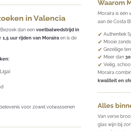
Waarom M
Moraira is één
zoeken in Valencia
aan de Costa Bl
? Bezoek dan een
voetbalwedstrijd in
Authentiek 
er
1,5 uur rijden van Moraira
en is de
Mooie zandst
.
Gezellige te
Meer dan
30
ken:
Veilig, scho
Liga)
Moraira combin
kwaliteit en sf
ad
Alles bin
e belevenis voor zowel volwassenen
Van verse broo
glas wijn bij z