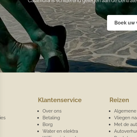
Calamora is schitterend gelegen aan de central
Boek uw v
Klantenservice
Reizen
Over ons
Algemene 
ies
Betaling
Vliegen na
Borg
Met de aut
Water en elektra
Autoverhu