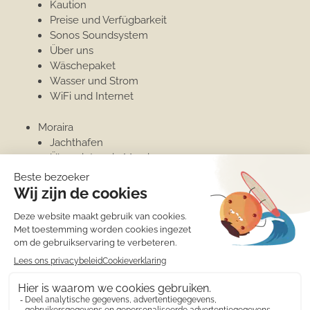
Kaution
Preise und Verfügbarkeit
Sonos Soundsystem
Über uns
Wäschepaket
Wasser und Strom
WiFi und Internet
Moraira
Jachthafen
Überwintern in Moraira
Penthouse
Unterkünfte
Moraira
Moraira
Überwintern in Moraira