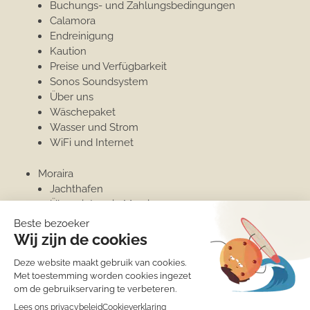
Buchungs- und Zahlungsbedingungen
Calamora
Endreinigung
Kaution
Preise und Verfügbarkeit
Sonos Soundsystem
Über uns
Wäschepaket
Wasser und Strom
WiFi und Internet
Moraira
Jachthafen
Überwintern in Moraira
Penthouse
Unterkünfte
Moraira