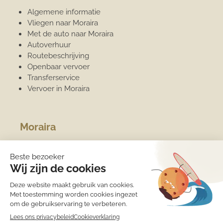
Algemene informatie
Vliegen naar Moraira
Met de auto naar Moraira
Autoverhuur
Routebeschrijving
Openbaar vervoer
Transferservice
Vervoer in Moraira
Moraira
Algemene informatie
Overwinteren
Jachthaven
Sport
Strand
Het weer
Medische zorg
Eten en drinken