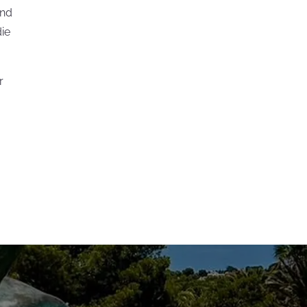
end
die
r