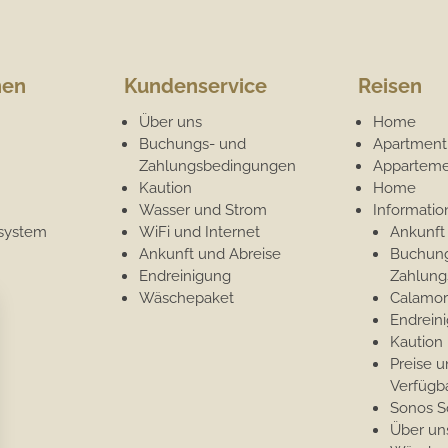
nen
Kundenservice
Reisen
Über uns
Home
Buchungs- und
Apartment
Zahlungsbedingungen
Apparteme
Kaution
Home
Wasser und Strom
Informati
system
WiFi und Internet
Ankunft
Ankunft und Abreise
Buchung
Endreinigung
Zahlun
Wäschepaket
Calamor
Endrein
Kaution
Preise 
Verfügba
Sonos 
Über un