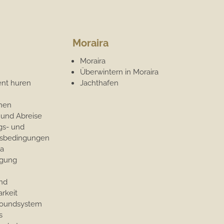
Moraira
Moraira
Überwintern in Moraira
nt huren
Jachthafen
onen
 und Abreise
s- und
gsbedingungen
a
igung
und
rkeit
Soundsystem
s