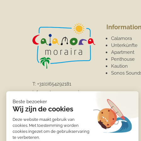
Informatio
Calamora
Unterkünfte
Apartment
Penthouse
Kaution
Sonos Sound
T:
+31(0)654292181
info@calamora-moraira.eu