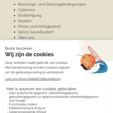
Buchungs- und Zahlungsbedingungen
Calamora
Endreinigung
Kaution
Preise und Verfügbarkeit
Sonos Soundsystem
Über uns
Wäschepaket
Wasser und Strom
WiFi und Internet
Moraira
Jachthafen
Überwintern in Moraira
Penthouse
Unterkünfte