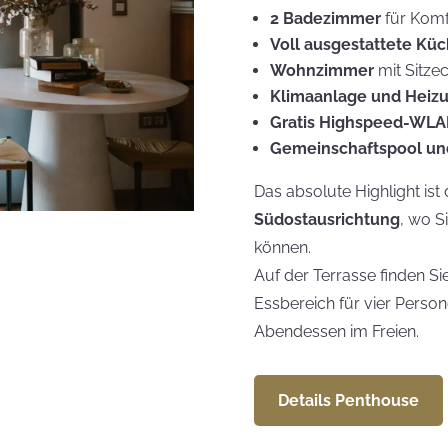
2 Badezimmer
für Komf
Voll ausgestattete Kü
Wohnzimmer
mit Sitze
Klimaanlage und Heiz
Gratis Highspeed-WL
Gemeinschaftspool un
Das absolute Highlight ist 
Südostausrichtung
, wo S
können.
Auf der Terrasse finden 
Essbereich für vier Person
Abendessen im Freien.
Details Penthouse