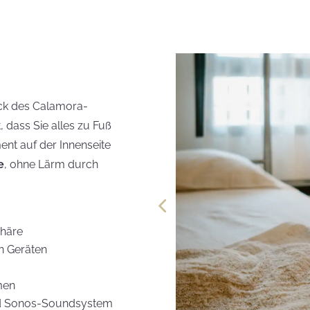
ock des Calamora-
 dass Sie alles zu Fuß
ent auf der Innenseite
e
, ohne Lärm durch
phäre
n Geräten
men
nd Sonos-Soundsystem