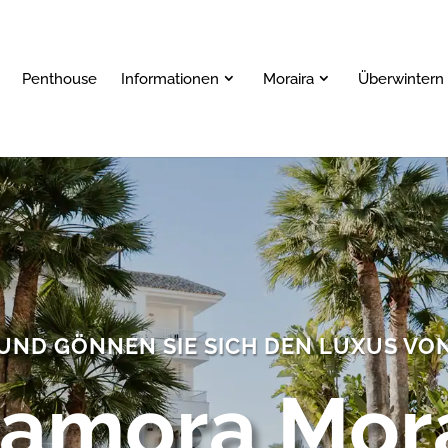
Penthouse
Informationen
Moraira
Überwintern 
 UND GÖNNEN SIE SICH DEN LUXUS VO
amora Mor