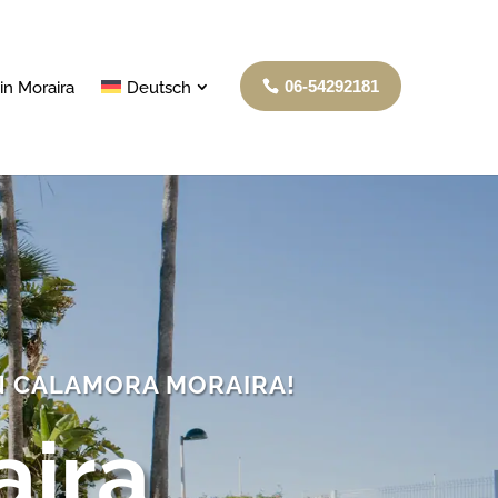
06-54292181
in Moraira
Deutsch
N CALAMORA MORAIRA!
aira