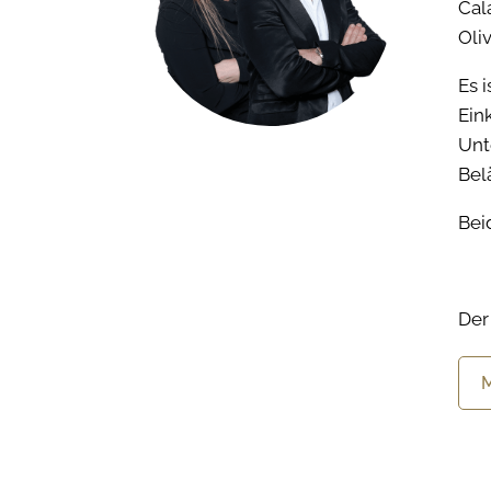
Cal
Oli
Es 
Ein
Unt
Bel
Bei
Der
M