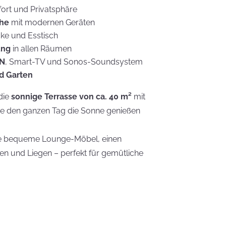
ort und Privatsphäre
che
mit modernen Geräten
cke und Esstisch
ung
in allen Räumen
AN
, Smart-TV und Sonos-Soundsystem
d Garten
die
sonnige Terrasse von ca. 40 m²
mit
ie den ganzen Tag die Sonne genießen
Sie bequeme Lounge-Möbel, einen
en und Liegen – perfekt für gemütliche