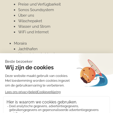
Preise und Verfügbarkeit
Sonos Soundsystem
Über uns
Wäschepaket
Wasser und Strom
WiFi und Internet
Moraira
Jachthafen
Überwintern in Moraira
Penthouse
Unterkünfte
Moraira
Moraira
Überwintern in Moraira
Jachthafen