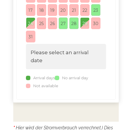
17
18
19
20
21
22
23
21
22
24
25
26
27
28
29
30
28
29
31
Please select an arrival
date
Arrival days
No arrival day
Not available
*
Hier wird der Stromverbrauch verrechnet.) Dies