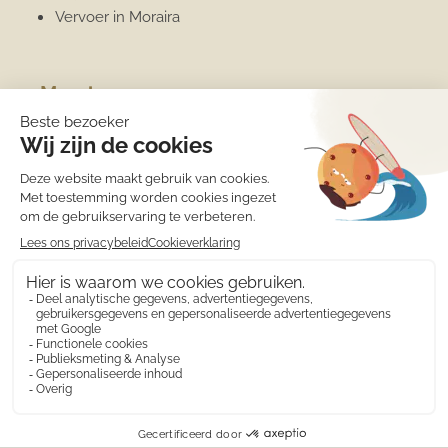
Vervoer in Moraira
Moraira
Algemene informatie
Overwinteren
Jachthaven
Sport
Strand
Het weer
Medische zorg
Eten en drinken
Winkels
Wat is er te doen?
Costa Blanca
© 2010 - 2026 Calamora appartementen verhuur