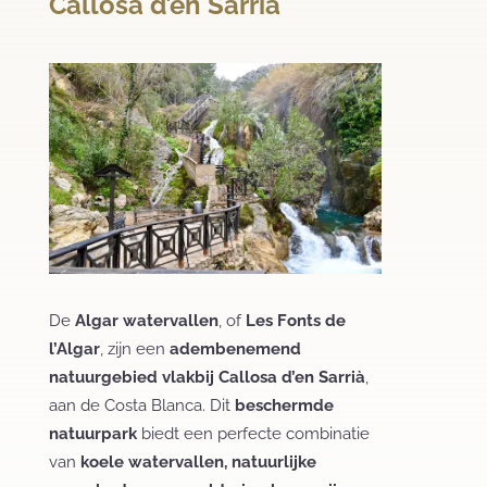
Callosa d’en Sarrià
De
Algar watervallen
, of
Les Fonts de
l’Algar
, zijn een
adembenemend
natuurgebied vlakbij Callosa d’en Sarrià
,
aan de Costa Blanca. Dit
beschermde
natuurpark
biedt een perfecte combinatie
van
koele watervallen, natuurlijke