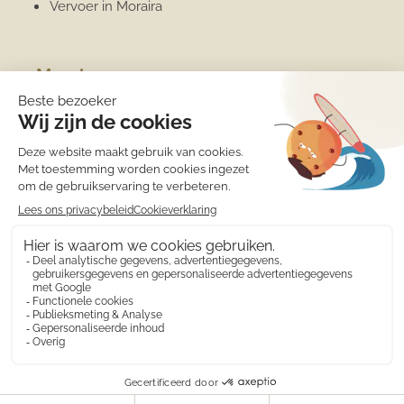
Vervoer in Moraira
Moraira
Algemene informatie
Overwinteren
Jachthaven
Sport
Strand
Het weer
Medische zorg
Eten en drinken
Winkels
Wat is er te doen?
Costa Blanca
© 2010 - 2026 Calamora appartementen verhuur