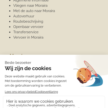
Algemene informatie
Vliegen naar Moraira
Met de auto naar Moraira
Autoverhuur
Routebeschrijving
Openbaar vervoer
Transferservice
Vervoer in Moraira
Moraira
Algemene informatie
Overwinteren
Jachthaven
Sport
Strand
Het weer
Medische zorg
Eten en drinken
Winkels