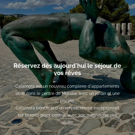
Réservez dès aujourd'hui le séjour de
vos rêves
Calamora est un nouveau complexe d'appartements
situé dans le centre de Moraira, avec un jardin et une
piscine.
Calamora bénéficie d'un emplacement exceptionnel
sur le rond-point central, avec son magnifique vieil
olivier.