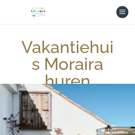
Vakantiehui
s Moraira
huren
Nog even op uw balkon of dakterras
van lekkere tapas en een glas wijn
genieten terwijl uw kinderen lekker
nog even spelen in het zwembad…