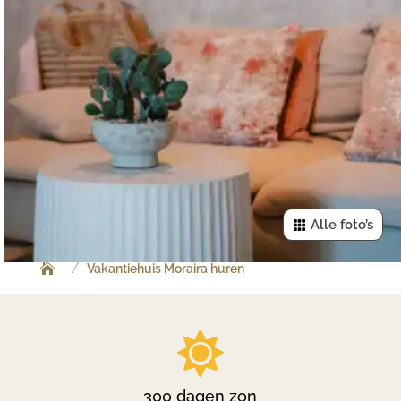
Alle foto’s
/
Vakantiehuis Moraira huren

300 dagen zon