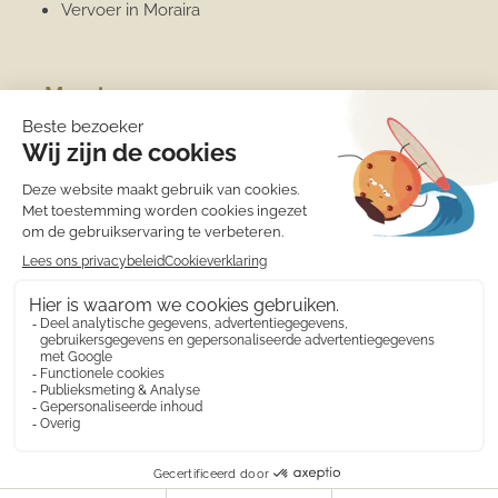
Vervoer in Moraira
Moraira
Algemene informatie
Overwinteren
Jachthaven
Sport
Strand
Het weer
Medische zorg
Eten en drinken
Winkels
Wat is er te doen?
Costa Blanca
© 2010 - 2026 Calamora appartementen verhuur