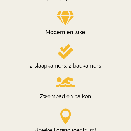

Modern en luxe

2 slaapkamers, 2 badkamers

Zwembad en balkon

Unieke ligging (centrum)