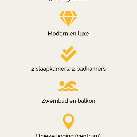

Modern en luxe

2 slaapkamers, 2 badkamers

Zwembad en balkon

Unieke ligging (centrum)