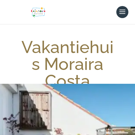
Vakantiehui
s Moraira
Costa
Blanca
Nog even op uw balkon of dakterras
van lekkere tapas en een glas wijn
genieten terwijl uw kinderen lekker