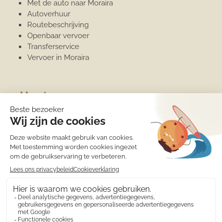
Met de auto naar Moraira
Autoverhuur
Routebeschrijving
Openbaar vervoer
Transferservice
Vervoer in Moraira
Moraira
Algemene informatie
Overwinteren
Jachthaven
Sport
Strand
Het weer
Medische zorg
Eten en drinken
Winkels
Wat is er te doen?