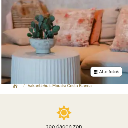
Alle foto’s
/
Vakantiehuis Moraira Costa Blanca

300 dagen zon