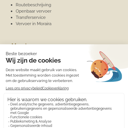
Routebeschrijving
Openbaar vervoer
Transferservice
Vervoer in Moraira
Moraira
Algemene informatie
Overwinteren
Jachthaven
Sport
Strand
Het weer
Medische zorg
Eten en drinken
Winkels
Wat is er te doen?
Costa Blanca