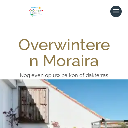
Overwintere
n Moraira
Nog even op uw balkon of dakterras
van lekkere tapas en een glas wijn
genieten terwijl uw kinderen lekker
nog even spelen in het zwembad…