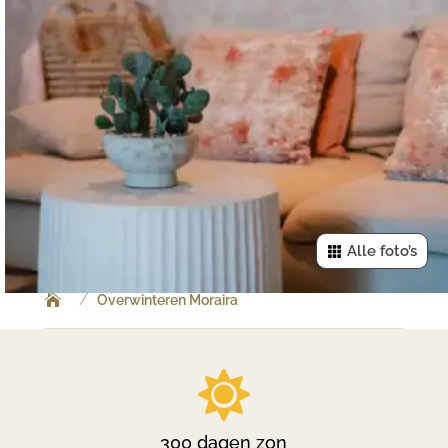
Alle foto’s
/
Overwinteren Moraira

300 dagen zon