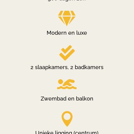

Modern en luxe

2 slaapkamers, 2 badkamers

Zwembad en balkon

Unieke ligging (centrum)