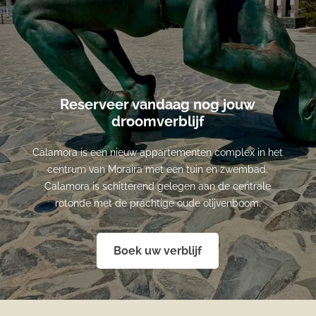
Reserveer vandaag nog jouw
droomverblijf
Calamora is een nieuw appartementen complex in het
centrum van Moraira met een tuin en zwembad.
Calamora is schitterend gelegen aan de centrale
rotonde met de prachtige oude olijvenboom.
Boek uw verblijf