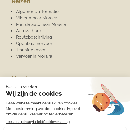
Reizen
Algemene informatie
Vliegen naar Moraira
Met de auto naar Moraira
Autoverhuur
Routebeschrijving
Openbaar vervoer
Transferservice
Vervoer in Moraira
Moraira
Algemene informatie
Overwinteren
Jachthaven
Sport
Strand
Het weer
Medische zorg