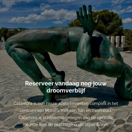
Reserveer vandaag nog jouw
droomverblijf
Calamora is een nieuw appartementen complex in het
centrum van Moraira met een tuin en zwembad.
Calamora is schitterend gelegen aan de centrale
rotonde met de prachtige oude olijvenboom.