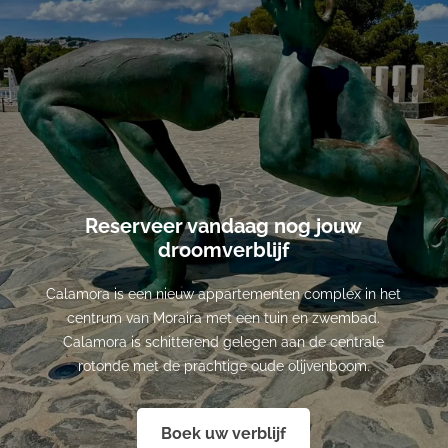
Reserveer vandaag nog jouw
droomverblijf
Calamora is een nieuw appartementen complex in het
centrum van Moraira met een tuin en zwembad.
Calamora is schitterend gelegen aan de centrale
rotonde met de prachtige oude olijvenboom.
Boek uw verblijf