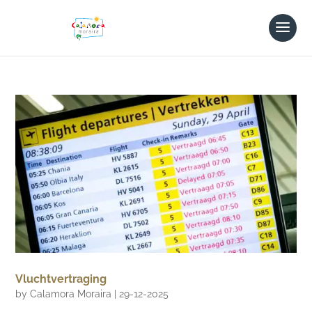
Vluchtvertraging
by
Calamora Moraira
|
29-12-2025