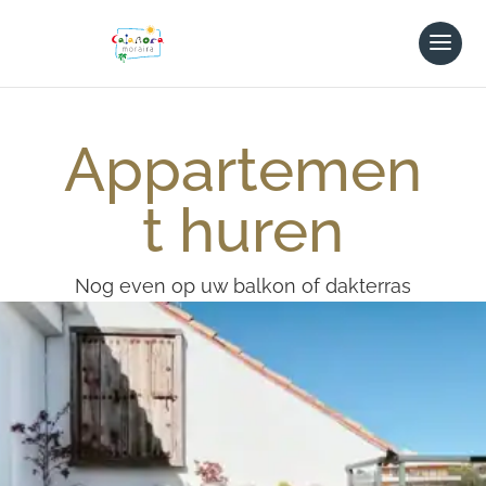
Appartemen
t huren
Nog even op uw balkon of dakterras
van lekkere tapas en een glas wijn
genieten terwijl uw kinderen lekker
nog even spelen in het zwembad…