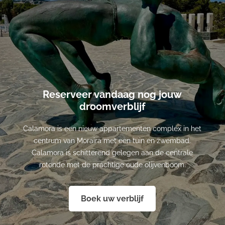
Reserveer vandaag nog jouw
droomverblijf
Calamora is een nieuw appartementen complex in het
centrum van Moraira met een tuin en zwembad.
Calamora is schitterend gelegen aan de centrale
rotonde met de prachtige oude olijvenboom.
Boek uw verblijf