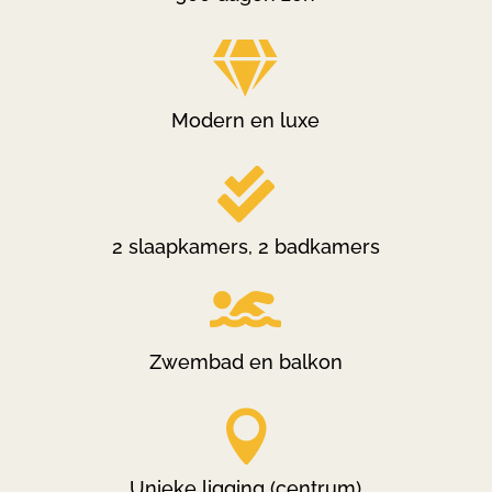

Modern en luxe

2 slaapkamers, 2 badkamers

Zwembad en balkon

Unieke ligging (centrum)