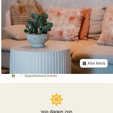
Alle foto’s
/
Appartement huren

300 dagen zon