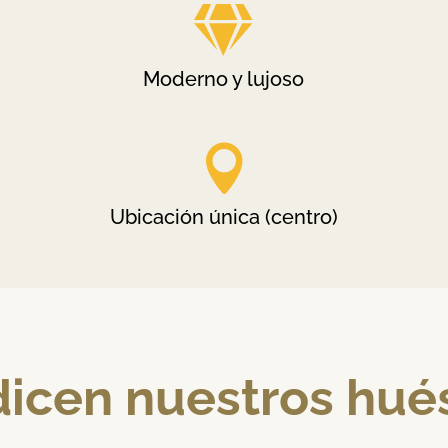

Moderno y lujoso

Ubicación única (centro)
dicen nuestros hués