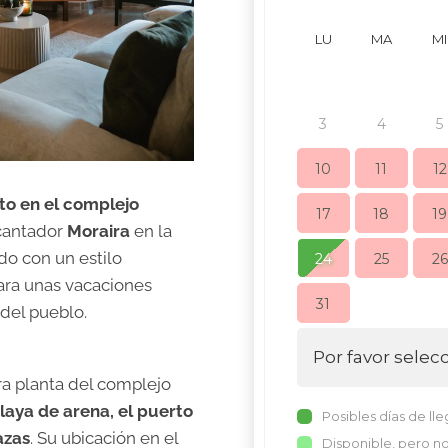
LU
MA
MI
3
4
5
10
11
12
to en el complejo
17
18
19
ncantador
Moraira
en la
do con un estilo
24
25
26
ara unas vacaciones
31
 del pueblo.
Por favor selec
ra planta del complejo
laya de arena, el puerto
Posibles días de ll
azas
. Su ubicación en el
Disponible, pero no