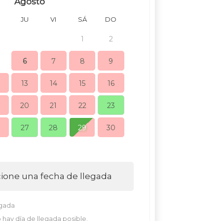
Agosto
JU
VI
SÁ
DO
LU
MA
MI
1
2
1
2
6
7
8
9
7
8
9
13
14
15
16
14
15
16
20
21
22
23
21
22
23
27
28
29
30
28
29
30
cione una fecha de llegada
egada
 hay día de llegada posible.