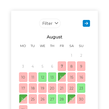
Filter
August
MO
TU
WE
TH
FR
SA
SU
MO
TU
1
2
1
3
4
5
6
7
8
9
7
8
10
11
12
13
14
15
16
14
15
17
18
19
20
21
22
23
21
22
24
25
26
27
28
29
30
28
29