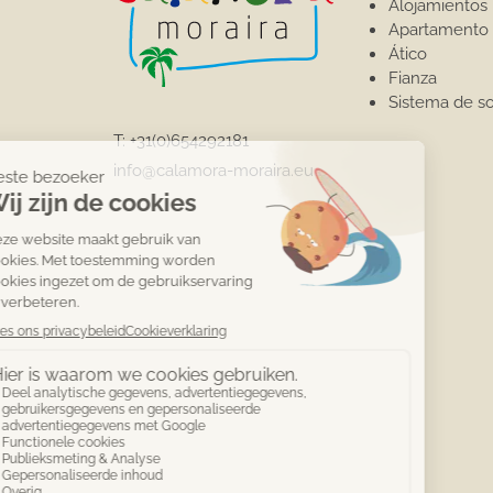
Alojamientos
Apartamento
Ático
Fianza
Sistema de s
T:
+31(0)654292181
info@calamora-moraira.eu