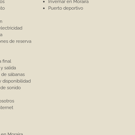
tos
Invernar en Moraira
to
Puerto deportivo
ón
lectricidad
a
ones de reserva
 final
y salida
 de sábanas
y disponibilidad
 de sonido
osotros
nternet
 en Moraira