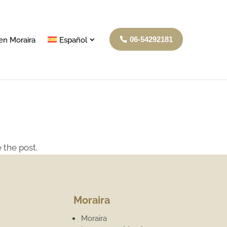
06-54292181
en Moraira
Español
 the post.
Moraira
Moraira