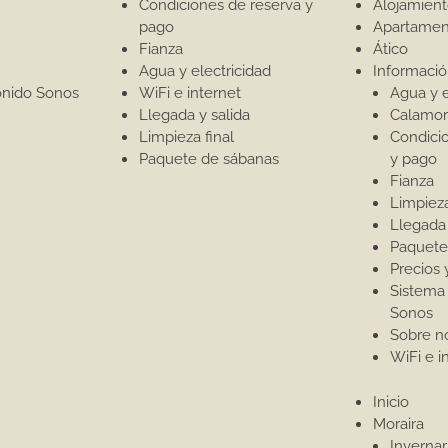
Condiciones de reserva y
Alojamien
pago
Apartamen
Fianza
Ático
Agua y electricidad
Informaci
onido Sonos
WiFi e internet
Agua y e
Llegada y salida
Calamor
Limpieza final
Condici
Paquete de sábanas
y pago
Fianza
Limpieza
Llegada 
Paquete
Precios 
Sistema
Sonos
Sobre n
WiFi e i
Inicio
Moraira
Invernar